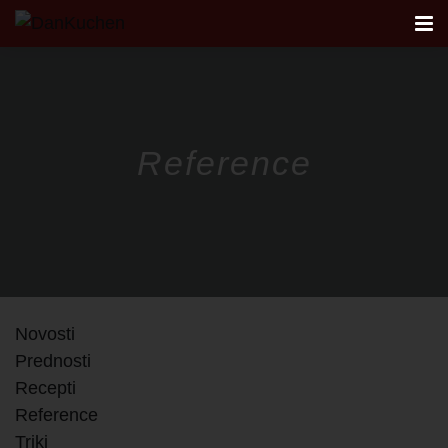
AKCIJA
Reference
AKTUALNO
KUHINJE
REFERENCE
Novosti
FIRST
Prednosti
Recepti
STUDIO
Reference
Triki
NAČRTOVANJE KUHINJE