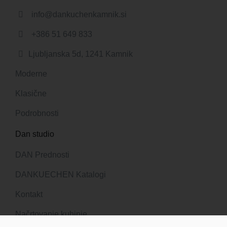
info@dankuchenkamnik.si
+386 51 649 833
Ljubljanska 5d, 1241 Kamnik
Moderne
Klasične
Podrobnosti
Dan studio
DAN Prednosti
DANKUECHEN Katalogi
Kontakt
Načrtovanje kuhinje