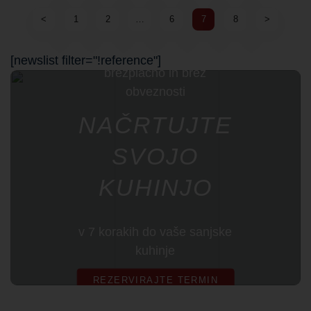
<
1
2
…
6
7
8
>
[newslist filter="!reference"]
brezplačno in brez
obveznosti
NAČRTUJTE
SVOJO
KUHINJO
v 7 korakih do vaše sanjske
kuhinje
REZERVIRAJTE TERMIN