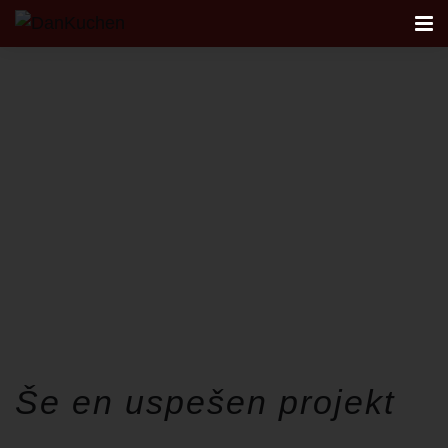
AKCIJA
AKTUALNO
KUHINJE
REFERENCE
FIRST
STUDIO
Še en uspešen projekt
NAČRTOVANJE KUHINJE