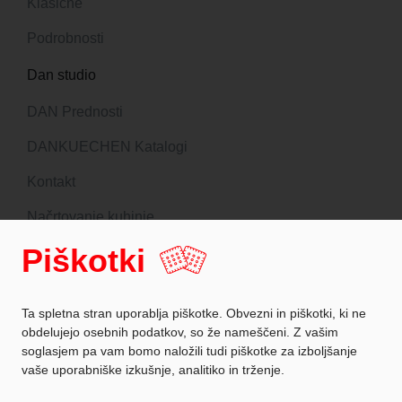
Klasične
Podrobnosti
Dan studio
DAN Prednosti
DANKUECHEN Katalogi
Kontakt
Načrtovanje kuhinje
Piškotki
Sledite nam
Ta spletna stran uporablja piškotke. Obvezni in piškotki, ki ne
obdelujejo osebnih podatkov, so že nameščeni. Z vašim
soglasjem pa vam bomo naložili tudi piškotke za izboljšanje
Zaščita podatkov
vaše uporabniške izkušnje, analitiko in trženje.
Podatki o podjetju