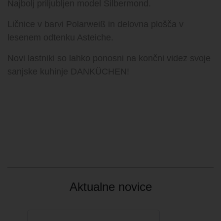
Najbolj priljubljen model Silbermond.
Ličnice v barvi Polarweiß in delovna plošča v
KONTAKT
lesenem odtenku Asteiche.
Novi lastniki so lahko ponosni na končni videz svoje
sanjske kuhinje DANKÜCHEN!
Aktualne novice