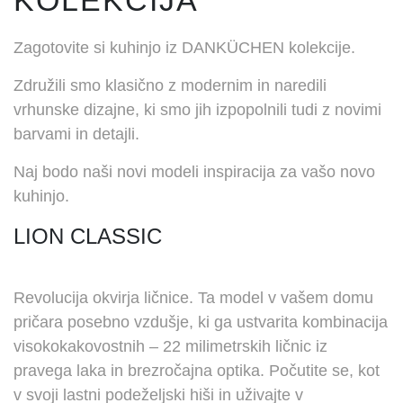
KOLEKCIJA
Zagotovite si kuhinjo iz DANKÜCHEN kolekcije.
KONTAKT
Združili smo klasično z modernim in naredili
vrhunske dizajne, ki smo jih izpopolnili tudi z novimi
barvami in detajli.
Naj bodo naši novi modeli inspiracija za vašo novo
kuhinjo.
LION CLASSIC
Revolucija okvirja ličnice. Ta model v vašem domu
pričara posebno vzdušje, ki ga ustvarita kombinacija
visokokakovostnih – 22 milimetrskih ličnic iz
pravega laka in brezročajna optika. Počutite se, kot
v svoji lastni podeželjski hiši in uživajte v