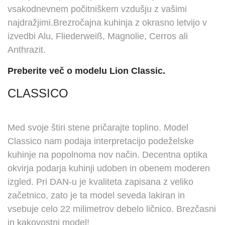
vsakodnevnem počitniškem vzdušju z vašimi
najdražjimi.Brezročajna kuhinja z okrasno letvijo v
izvedbi Alu, Fliederweiß, Magnolie, Cerros ali
Anthrazit.
Preberite več o modelu Lion
Classic
.
CLASSICO
Med svoje štiri stene pričarajte toplino. Model
Classico nam podaja interpretacijo podeželske
kuhinje na popolnoma nov način. Decentna optika
okvirja podarja kuhinji udoben in obenem moderen
izgled. Pri DAN-u je kvaliteta zapisana z veliko
začetnico, zato je ta model seveda lakiran in
vsebuje celo 22 milimetrov debelo ličnico. Brezčasni
in kakovostni model!