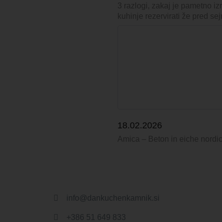
3 razlogi, zakaj je pametno izr
kuhinje rezervirati že pred s
18.02.2026
Amica – Beton in eiche nordi
info@dankuchenkamnik.si
+386 51 649 833