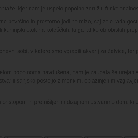
ntaže, kjer nam je uspelo popolno združiti funkcionalno
vne površine in prostorno jedilno mizo, saj zelo rada gosti
uhinjski otok na koleščkih, ki ga lahko ob obiskih prepr
evni sobi, v katero smo vgradili akvarij za želvice, ter 
.
 delom popolnoma navdušena, nam je zaupala še urejanje
tvarili sanjsko posteljo z mehkim, oblazinjenim vzglav
 pristopom in premišljenim dizajnom ustvarimo dom, ki o