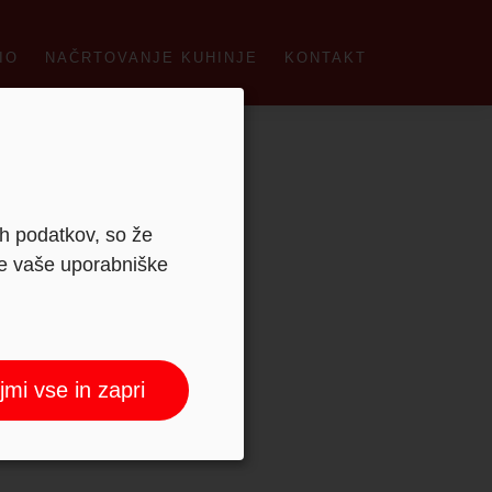
IO
NAČRTOVANJE KUHINJE
KONTAKT
ih podatkov, so že
je vaše uporabniške
jmi vse in zapri