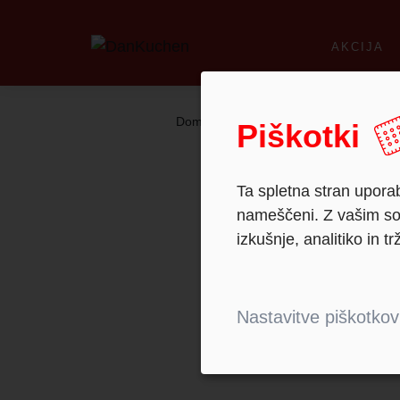
AKCIJA
Domov
Reference
Piškotki
Ta spletna stran uporab
nameščeni. Z vašim sog
izkušnje, analitiko in tr
Nastavitve piškotkov