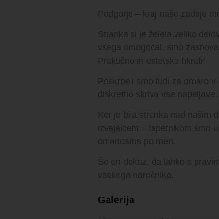
Podgorje – kraj naše zadnje mo
Stranka si je želela veliko delo
vsega omogočal, smo zasnovali k
Praktično in estetsko hkrati!
Poskrbeli smo tudi za omaro v dn
diskretno skriva vse napeljave
Ker je bila stranka nad našim
izvajalcem – tapetnikom smo us
omaricama po meri.
Še en dokaz, da lahko s pravim
vsakega naročnika.
Galerija