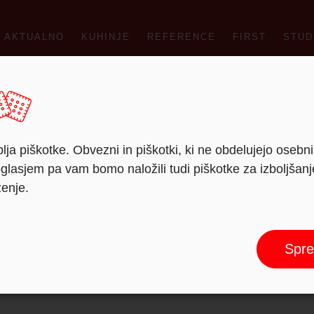
AKTUALNO
KUHINJE
REFERENCE
FIRST
STUD
lja piškotke. Obvezni in piškotki, ki ne obdelujejo osebn
lasjem pa vam bomo naložili tudi piškotke za izboljšan
ženje.
Spre