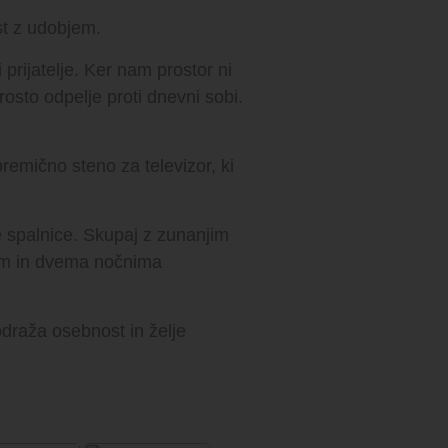
st z udobjem.
 prijatelje. Ker nam prostor ni
osto odpelje proti dnevni sobi.
premično steno za televizor, ki
 spalnice. Skupaj z zunanjim
jem in dvema nočnima
draža osebnost in želje