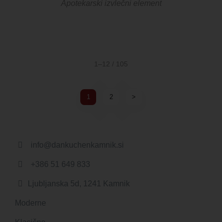
Apotekarski izvlečni element
1–12 / 105
1
2
>
info@dankuchenkamnik.si
+386 51 649 833
Ljubljanska 5d, 1241 Kamnik
Moderne