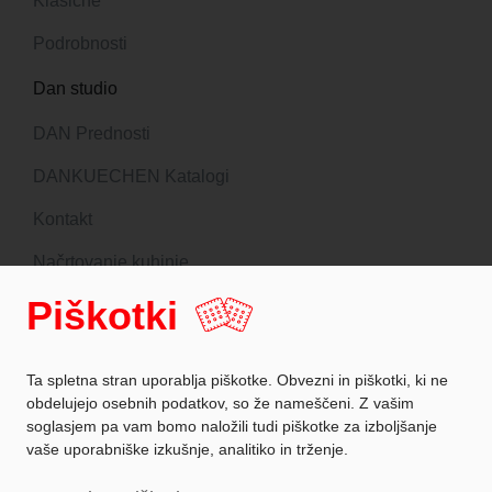
Klasične
Podrobnosti
Dan studio
DAN Prednosti
DANKUECHEN Katalogi
Kontakt
Načrtovanje kuhinje
Piškotki
Sledite nam
Ta spletna stran uporablja piškotke. Obvezni in piškotki, ki ne
obdelujejo osebnih podatkov, so že nameščeni. Z vašim
soglasjem pa vam bomo naložili tudi piškotke za izboljšanje
Zaščita podatkov
vaše uporabniške izkušnje, analitiko in trženje.
Podatki o podjetju