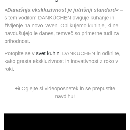
»Današnja ekskluzivnost je jutrišnji standard«
–
s tem vodilom DANKÜCHEN dviguje kuhanje in
življenje na novo raven. Oblikujemo kuhinje, ki ne
navdušujejo le danes, temveč so primerne tudi za
prihodnost.
Potopite se v
svet kuhinj
DANKÜCHEN in odkrijte,
kako gresta ekskluzivnost in inovativnost z roko v
roki.
📲 Oglejte si videoposnetek in se prepustite
navdihu!