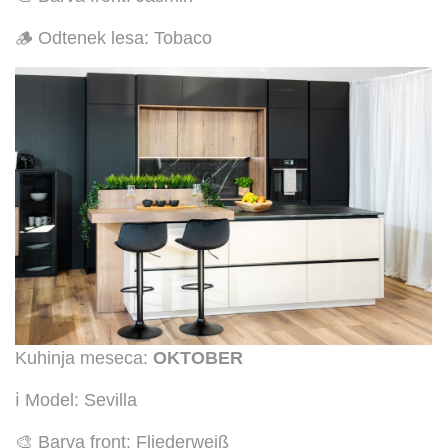
🪵 Odtenek lesa: Tobaco
Kuhinja meseca:
OKTOBER
ℹ️ Model: Sevilla
🎨 Barva front: Fliederweiß