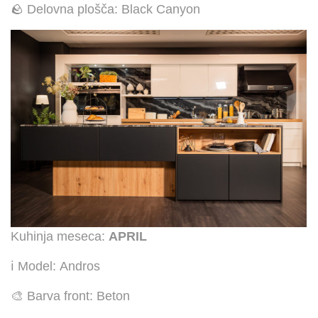
🪨 Delovna plošča: Black Canyon
Kuhinja meseca:
APRIL
ℹ️ Model: Andros
🎨 Barva front: Beton