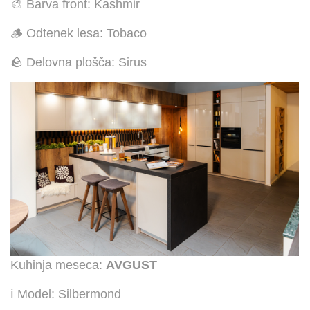
🎨 Barva front: Kashmir
🪵 Odtenek lesa: Tobaco
🪨 Delovna plošča: Sirus
Kuhinja meseca:
AVGUST
ℹ️ Model: Silbermond