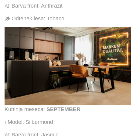
🎨 Barva front: Anthrazit
🪵 Odtenek lesa: Tobaco
Kuhinja meseca:
SEPTEMBER
ℹ️ Model: Silbermond
🎨 Barva front: Jasmin