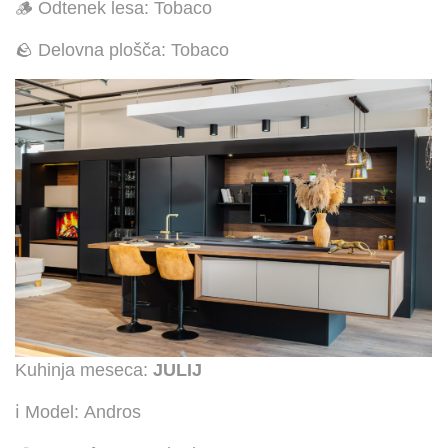
🪵 Odtenek lesa: Tobaco
🪨 Delovna plošča: Tobaco
Kuhinja meseca:
JULIJ
ℹ️ Model: Andros