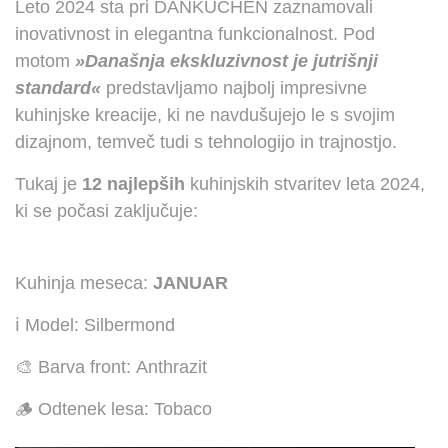
Leto 2024 sta pri DANKÜCHEN zaznamovali
inovativnost in elegantna funkcionalnost. Pod
KONTAKT
motom
»Današnja ekskluzivnost je jutrišnji
standard«
predstavljamo najbolj impresivne
kuhinjske kreacije, ki ne navdušujejo le s svojim
dizajnom, temveč tudi s tehnologijo in trajnostjo.
Tukaj je
12 najlepših
kuhinjskih stvaritev leta 2024,
ki se počasi zaključuje:
Kuhinja meseca:
JANUAR
ℹ️ Model: Silbermond
🎨 Barva front: Anthrazit
🪵 Odtenek lesa: Tobaco