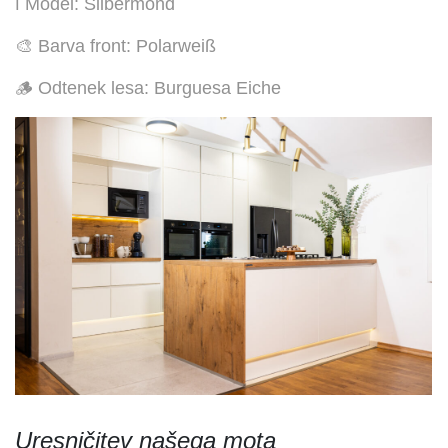
ℹ️ Model: Silbermond
🎨 Barva front: Polarweiß
🪵 Odtenek lesa: Burguesa Eiche
Uresničitev našega mota