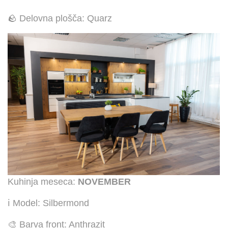
🪨 Delovna plošča: Quarz
Kuhinja meseca:
NOVEMBER
ℹ️ Model: Silbermond
🎨 Barva front: Anthrazit