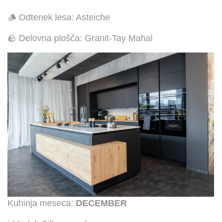
🪵 Odtenek lesa: Asteiche
🪨 Delovna plošča: Granit-Tay Mahal
Kuhinja meseca:
DECEMBER