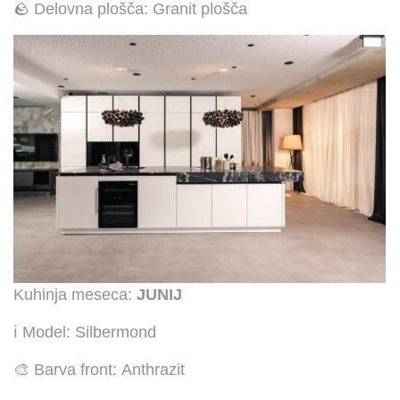
🪨 Delovna plošča: Granit plošča
Kuhinja meseca:
JUNIJ
ℹ️ Model: Silbermond
🎨 Barva front: Anthrazit