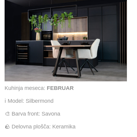
Kuhinja meseca:
FEBRUAR
ℹ️ Model: Silbermond
🎨 Barva front: Savona
🪨 Delovna plošča: Keramika